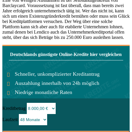
Eine von wenigen Ausnahmen ist der Selbständigenkredit von
Barclaycard. Voraussetzung ist fast überall, dass man bereits zwei
Jahre erfolgreich unternehmerisch tätig ist. Wer das nicht ist, kann
sich um einen Existenzgründerkredit bemühen oder muss sein Glück
bei Kreditplattformen versuchen. Der Weg über eine solche
Plattform kann sich aber auch für etablierte Unternehmen lohnen,
zumal denen bei Lendico auch das Unternehmerkreditportal offen
steht, über das sich Beträge bis zu 250.000 Euro ausleihen lassen.
Deutschlands günstigste Online-Kredite hier vergleichen
Schneller, unkomplizierter Kreditantrag
Auszahlung innerhalb von 24h möglich
Niedrige monatliche Raten
Kreditbetrag
Laufzeit