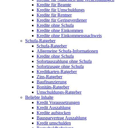
Kredite für Beamte
Kredite für Umschuldungs
Kredite für Rentner
Kredite für Geringverdiener
Kredite ohne Schufa
Kredite ohne Einkommen
Kredite ohne Einkommensnachweis
Schufa-Ratgeber
Schufa-Ratgeber
Allgemeine Schufa-Informationen
Kredite ohne Schufa
Sofortauszahlung ohne Schufa
Sofortzusage ohne Schufa
Kreditkarten-Ratgeber
Zins-Ratgeber
Baufinanzierung
Bonitäts-Ratgeber
Umschuldungs-Ratgeber
Beliebte Inhalte
Kredit Voraussetzungen
Kredit Auszahlung
Kredite aufstocken
Bausparvertrag Auszahlung
Kredit umschulden