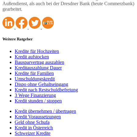
Außendienst, als auch bei der Dresdner Bank (heute Commerzbank)
gearbeitet.
Weitere Ratgeber
Kredite für Hochzeiten
Kredit aufstocken
Bausparvertrag auszahlen
Kreditauszahlung Dauer
Kredite für Familien
Umschuldungskredit
Dispo ohne Gehaltseingang
Kredit nach Restschuldbefreiung
3 Wege Finanzierung
Kredit stunden / stoppen
Kredit übernehmen / übertragen
Kredit Voraussetzungen
Geld ohne Schufa
Kredit in Österreich
Schweizer Kredite